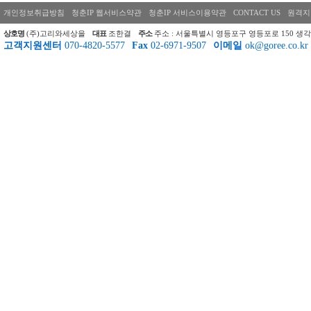
개인정보취급방침
청춘IP 웹서비스약관
청춘IP 서비스이용약관
CONTACT US
원격지
상호명
(주)고리와세상을
대표
조한결
주소
주소 : 서울특별시 영등포구 영등포로 150 생각
고객지원센터
070-4820-5577
Fax
02-6971-9507
이메일
ok@goree.co.kr