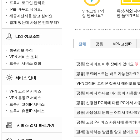
프록시 로그인 안되요.
IP를 바꾸고 싶어요.
세금계산서를 받고 싶어요.
결제 했는데 사용은 언제부터?
전체
공통
VPN고정IP
회원정보 수정
VPN 서비스 조회
프록시 서비스 조회
[
공통
]
업데이트 이후 장애가 있어요
[
공통
]
무료테스트는 바로 가능한가요?
[
VPN고정IP
]
고정IP 접속시 에러코드 
VPN 고정IP 서비스
[
공통
]
아이디 하나로 여러명이 사용할 
VPN 유동IP 서비스
[
공통
]
신청한 PC외에 다른 PC에서 사
프록시 고정IP 서비스
프록시 유동IP 서비스
[
공통
]
사용상의 문의는 어디서 하나요?
[
공통
]
고정IP서비스 사용시에 준비해야
[
결제
]
결제하는 방법을 알고 싶어요