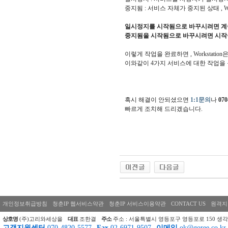
중지됨 : 서비스 자체가 중지된 상태 ,
일시정지를 시작됨으로 바꾸시려면 계
중지됨을 시작됨으로 바꾸시려면 시작
이렇게 작업을 완료하면 , Workstatio
이와같이 4가지 서비스에 대한 작업을 
혹시 해결이 안되셨으면
1:1문의
나
070
빠르게 조치해 드리겠습니다.
개인정보취급방침
청춘IP 웹서비스약관
청춘IP 서비스이용약관
CONTACT US
원격지
상호명
(주)고리와세상을
대표
조한결
주소
주소 : 서울특별시 영등포구 영등포로 150 생각
고객지원센터
070-4820-5577
Fax
02-6971-9507
이메일
ok@goree.co.kr