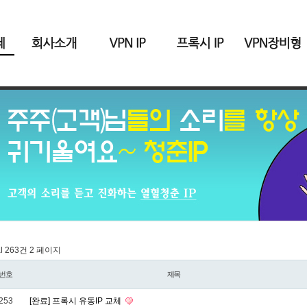
al 263건
2 페이지
번호
제목
253
[완료] 프록시 유동IP 교체