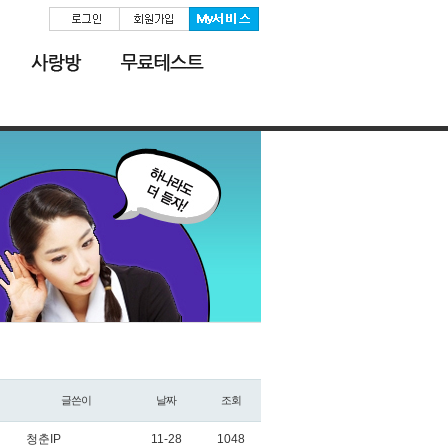
글쓴이
날짜
조회
청춘IP
11-28
1048