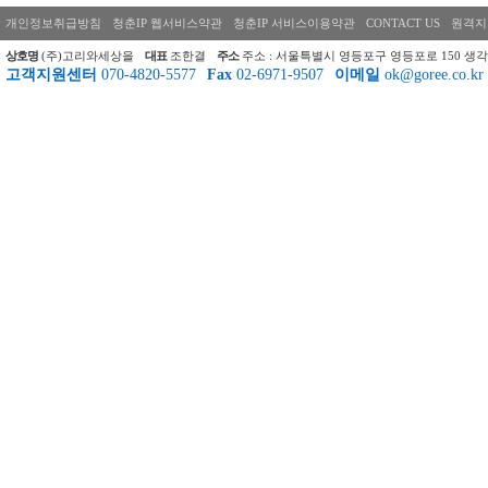
개인정보취급방침
청춘IP 웹서비스약관
청춘IP 서비스이용약관
CONTACT US
원격지
상호명
(주)고리와세상을
대표
조한결
주소
주소 : 서울특별시 영등포구 영등포로 150 생각
고객지원센터
070-4820-5577
Fax
02-6971-9507
이메일
ok@goree.co.kr