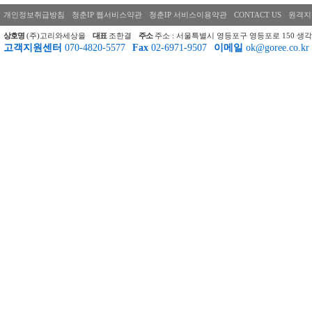
개인정보취급방침
청춘IP 웹서비스약관
청춘IP 서비스이용약관
CONTACT US
원격지
상호명
(주)고리와세상을
대표
조한결
주소
주소 : 서울특별시 영등포구 영등포로 150 생각
고객지원센터
070-4820-5577
Fax
02-6971-9507
이메일
ok@goree.co.kr