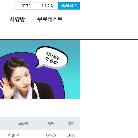
글쓴이
날짜
조회
청춘IP
04-15
1636