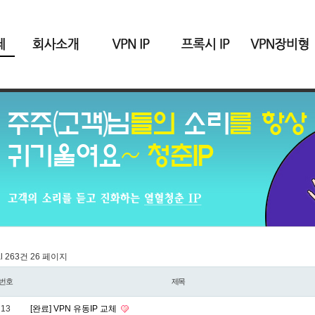
al 263건
26 페이지
번호
제목
13
[완료] VPN 유동IP 교체