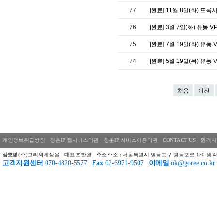
77
[완료] 11월 8일(화) 프록
76
[완료] 3월 7일(화) 유동 V
75
[완료] 7월 19일(화) 유동 
74
[완료] 5월 19일(목) 유동 
처음
이전
개인정보취급방침
청춘IP 웹서비스약관
청춘IP 서비스이용약관
CONTACT US
원격지
상호명
(주)고리와세상을
대표
조한결
주소
주소 : 서울특별시 영등포구 영등포로 150 생각
고객지원센터
070-4820-5577
Fax
02-6971-9507
이메일
ok@goree.co.kr