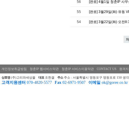
56
[완료] 4월1일 청춘IP 
55
[완료] 3월29일(화) 유동 
54
[완료] 3월22일(화) 오전
개인정보취급방침
청춘IP 웹서비스약관
청춘IP 서비스이용약관
CONTACT US
원격지
상호명
(주)고리와세상을
대표
조한결
주소
주소 : 서울특별시 영등포구 영등포로 150 생각
고객지원센터
070-4820-5577
Fax
02-6971-9507
이메일
ok@goree.co.kr