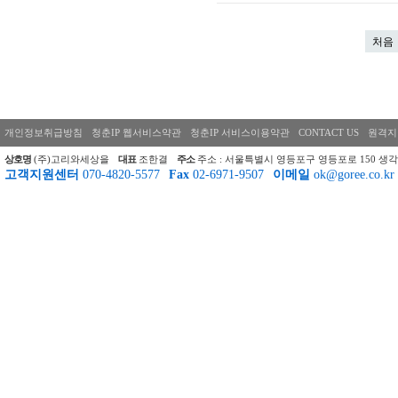
처음
개인정보취급방침
청춘IP 웹서비스약관
청춘IP 서비스이용약관
CONTACT US
원격지
상호명
(주)고리와세상을
대표
조한결
주소
주소 : 서울특별시 영등포구 영등포로 150 생각
고객지원센터
070-4820-5577
Fax
02-6971-9507
이메일
ok@goree.co.kr