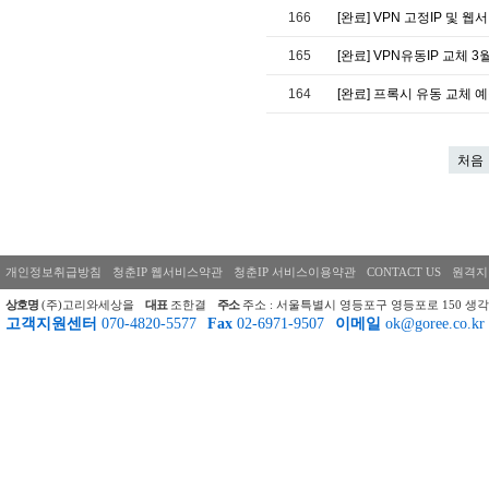
166
[완료] VPN 고정IP 및 
165
[완료] VPN유동IP 교체 3
164
[완료] 프록시 유동 교체 예정
처음
개인정보취급방침
청춘IP 웹서비스약관
청춘IP 서비스이용약관
CONTACT US
원격지
상호명
(주)고리와세상을
대표
조한결
주소
주소 : 서울특별시 영등포구 영등포로 150 생각
고객지원센터
070-4820-5577
Fax
02-6971-9507
이메일
ok@goree.co.kr