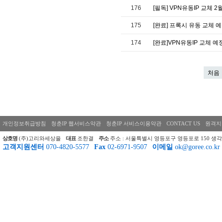
176
[필독] VPN유동IP 교체 2
175
[완료] 프록시 유동 교체 예정
174
[완료]VPN유동IP 교체 예
처음
개인정보취급방침
청춘IP 웹서비스약관
청춘IP 서비스이용약관
CONTACT US
원격지
상호명
(주)고리와세상을
대표
조한결
주소
주소 : 서울특별시 영등포구 영등포로 150 생각
고객지원센터
070-4820-5577
Fax
02-6971-9507
이메일
ok@goree.co.kr