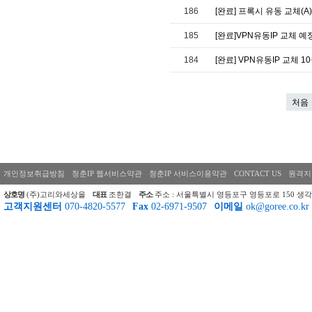
186
[완료] 프록시 유동 교체(A) 
185
[완료]VPN유동IP 교체 예
184
[완료] VPN유동IP 교체 1
처음
개인정보취급방침
청춘IP 웹서비스약관
청춘IP 서비스이용약관
CONTACT US
원격지
상호명
(주)고리와세상을
대표
조한결
주소
주소 : 서울특별시 영등포구 영등포로 150 생각
고객지원센터
070-4820-5577
Fax
02-6971-9507
이메일
ok@goree.co.kr