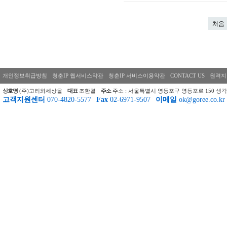
처음
개인정보취급방침
청춘IP 웹서비스약관
청춘IP 서비스이용약관
CONTACT US
원격지
상호명
(주)고리와세상을
대표
조한결
주소
주소 : 서울특별시 영등포구 영등포로 150 생각
고객지원센터
070-4820-5577
Fax
02-6971-9507
이메일
ok@goree.co.kr