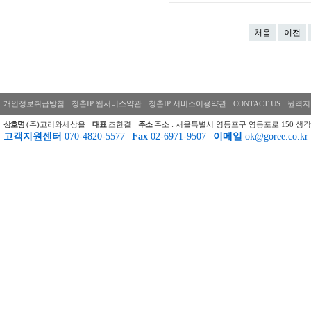
처음
이전
개인정보취급방침
청춘IP 웹서비스약관
청춘IP 서비스이용약관
CONTACT US
원격지
상호명
(주)고리와세상을
대표
조한결
주소
주소 : 서울특별시 영등포구 영등포로 150 생각
고객지원센터
070-4820-5577
Fax
02-6971-9507
이메일
ok@goree.co.kr