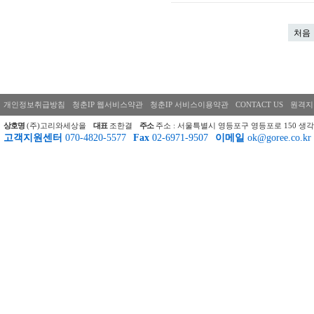
처음
개인정보취급방침
청춘IP 웹서비스약관
청춘IP 서비스이용약관
CONTACT US
원격지
상호명
(주)고리와세상을
대표
조한결
주소
주소 : 서울특별시 영등포구 영등포로 150 생각
고객지원센터
070-4820-5577
Fax
02-6971-9507
이메일
ok@goree.co.kr