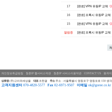
17
[완료] VPN 유동IP 교체
16
[완료] 프록시 유동IP 교체
15
[완료] VPN 유동IP 교체
열람중
[완료] 프록시 유동IP 교체
개인정보취급방침
청춘IP 웹서비스약관
청춘IP 서비스이용약관
CONTACT US
원격지
상호명
(주)고리와세상을
대표
조한결
주소
주소 : 서울특별시 영등포구 영등포로 150 생각
고객지원센터
070-4820-5577
Fax
02-6971-9507
이메일
ok@goree.co.kr