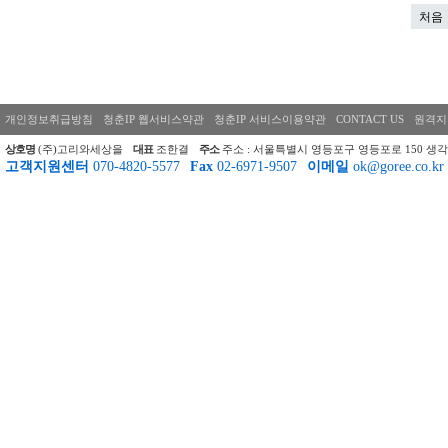
처음
개인정보취급방침
청춘IP 웹서비스약관
청춘IP 서비스이용약관
CONTACT US
원격지
상호명
(주)고리와세상을
대표
조한결
주소
주소 : 서울특별시 영등포구 영등포로 150 생각
고객지원센터
070-4820-5577
Fax
02-6971-9507
이메일
ok@goree.co.kr