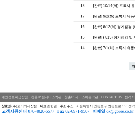
18
[완료] 10/14(화) 프록
17
[완료] 9/2(화) 프록시 유
16
[완료] 8/12(화) 정기점
15
[완료] (7/15) 정기점검
14
[완료] 7/1(화) 프록시 유
개인정보취급방침
청춘IP 웹서비스약관
청춘IP 서비스이용약관
CONTACT US
원격지
상호명
(주)고리와세상을
대표
조한결
주소
주소 : 서울특별시 영등포구 영등포로 150 생각
고객지원센터
070-4820-5577
Fax
02-6971-9507
이메일
ok@goree.co.kr