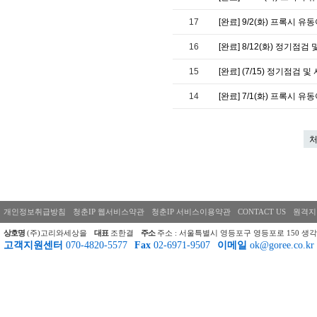
17
[완료] 9/2(화) 프록시 유
16
[완료] 8/12(화) 정기점
15
[완료] (7/15) 정기점검
14
[완료] 7/1(화) 프록시 유
개인정보취급방침
청춘IP 웹서비스약관
청춘IP 서비스이용약관
CONTACT US
원격지
상호명
(주)고리와세상을
대표
조한결
주소
주소 : 서울특별시 영등포구 영등포로 150 생각
고객지원센터
070-4820-5577
Fax
02-6971-9507
이메일
ok@goree.co.kr