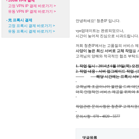
100M VPN 결제
고정 VPN IP 결제 바로가기 >
유동 VPN IP 결제 바로가기 >
光 프록시 결제
안녕하세요! 청춘IP
입니다
.
고정 프록시 결제 바로가기 >
vpn업데이트는 완료되었으나,
유동 프록시 결제 바로가기 >
시간이 늦어져 진심으로 사과드립니다
저희 청춘IP
에서는
고품질의 서비스 
사양이 높은 최신 서버로 교체 작업
을
고객님의 양해와 적극적인 협조
부탁드
1.
작업 일시
: 2014
년 6
월 19
일
(목
) 오전 
2. 작업
내용
: 서버 업그레이드 작업. (
해당 시간에는 프록시 서비
고객님께 조금이나마 불편을 드려 대
더욱 안정적인 서비스 제공을 위하여 
작업관련 문의사항은 청춘IP
고객지원
문의사항
: 070 - 4820 - 5577
댓글목록