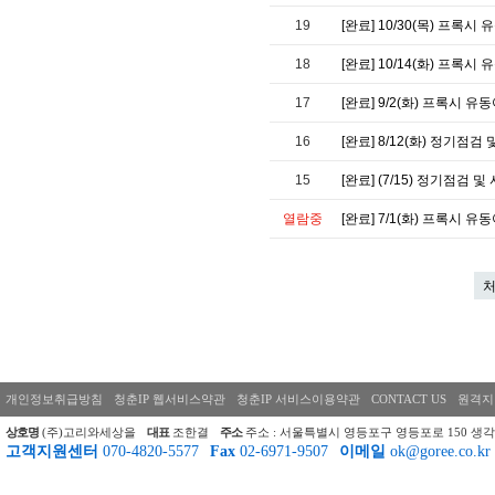
19
[완료] 10/30(목) 프록시
18
[완료] 10/14(화) 프록
17
[완료] 9/2(화) 프록시 유
16
[완료] 8/12(화) 정기점
15
[완료] (7/15) 정기점검
열람중
[완료] 7/1(화) 프록시 유
개인정보취급방침
청춘IP 웹서비스약관
청춘IP 서비스이용약관
CONTACT US
원격지
상호명
(주)고리와세상을
대표
조한결
주소
주소 : 서울특별시 영등포구 영등포로 150 생각
고객지원센터
070-4820-5577
Fax
02-6971-9507
이메일
ok@goree.co.kr