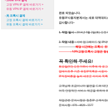
100M VPN 결제
고정 VPN IP 결제 바로가기 >
유동 VPN IP 결제 바로가기 >
완료 되었습니다.
光 프록시 결제
유동IP사용자분계서는 새로 대역대리스
고정 프록시 결제 바로가기 >
감사합니다~
유동 프록시 결제 바로가기 >
1. 작업 일시 :
2014년 9월 2일(화) 오전 08
2. 작업 내용 :
서버 업그레이드 및 IP대역
해당 시간에는 프록시 유동
- VPN고정/프록시 고정은 정상
꼭 확인해 주세요!
화요일(9/2) 오전 9:00시 이후에 재 로
업데이트후 기존 유동IP목록은 사용이 
IP저장버튼을 눌러 새로운 아이피 목록
고객님께 조금이나마 불편을 드려 대단
더욱 안정적인 서비스 제공을 위하여 
작업관련 문의사항은 청춘IP 고객지원
문의사항 : 070 - 4820 - 5577