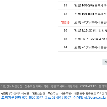
19
[완료] 10/30(목) 프록시
18
[완료] 10/14(화) 프록
열람중
[완료] 9/2(화) 프록시 유
16
[완료] 8/12(화) 정기점
15
[완료] (7/15) 정기점검
14
[완료] 7/1(화) 프록시 유
개인정보취급방침
청춘IP 웹서비스약관
청춘IP 서비스이용약관
CONTACT US
원격지
상호명
(주)고리와세상을
대표
조한결
주소
주소 : 서울특별시 영등포구 영등포로 150 생각
고객지원센터
070-4820-5577
Fax
02-6971-9507
이메일
ok@goree.co.kr