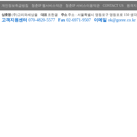
개인정보취급방침
청춘IP 웹서비스약관
청춘IP 서비스이용약관
CONTACT US
원격지
상호명
(주)고리와세상을
대표
조한결
주소
주소 : 서울특별시 영등포구 영등포로 150 생각
고객지원센터
070-4820-5577
Fax
02-6971-9507
이메일
ok@goree.co.kr