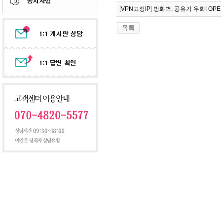
[
VPN고정IP
]
방화벽, 공유기 우회! OP