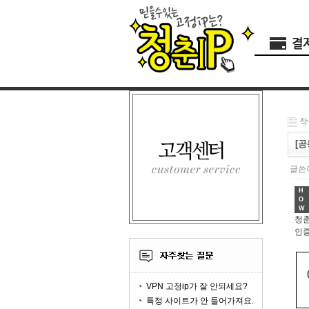
작성
[
글쓴이
H
..
..
O
W
청춘
인증
VPN 고정ip가 잘 안되세요?
특정 사이트가 안 들어가져요.