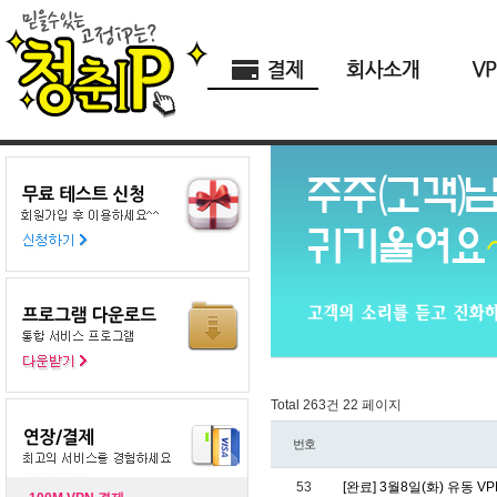
Total 263건
22 페이지
번호
53
[완료] 3월8일(화) 유동 V