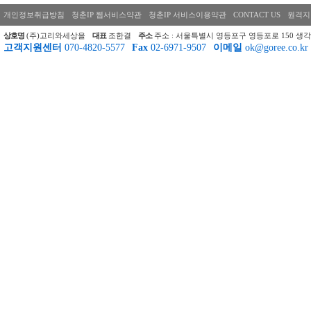
개인정보취급방침
청춘IP 웹서비스약관
청춘IP 서비스이용약관
CONTACT US
원격지
상호명
(주)고리와세상을
대표
조한결
주소
주소 : 서울특별시 영등포구 영등포로 150 생각
고객지원센터
070-4820-5577
Fax
02-6971-9507
이메일
ok@goree.co.kr