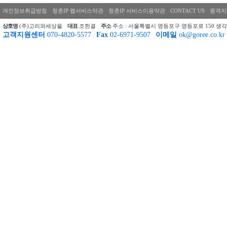
개인정보취급방침
청춘IP 웹서비스약관
청춘IP 서비스이용약관
CONTACT US
원격지
상호명
(주)고리와세상을
대표
조한결
주소
주소 : 서울특별시 영등포구 영등포로 150 생각
고객지원센터
070-4820-5577
Fax
02-6971-9507
이메일
ok@goree.co.kr