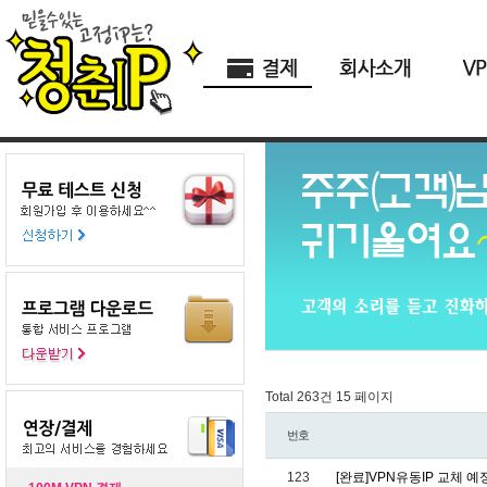
Total 263건
15 페이지
번호
123
[완료]VPN유동IP 교체 예