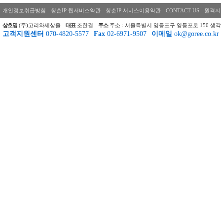
개인정보취급방침
청춘IP 웹서비스약관
청춘IP 서비스이용약관
CONTACT US
원격지
상호명
(주)고리와세상을
대표
조한결
주소
주소 : 서울특별시 영등포구 영등포로 150 생각
고객지원센터
070-4820-5577
Fax
02-6971-9507
이메일
ok@goree.co.kr