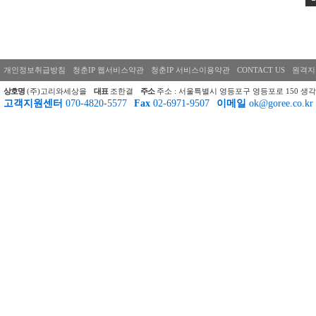
개인정보취급방침
청춘IP 웹서비스약관
청춘IP 서비스이용약관
CONTACT US
원격지
상호명
(주)고리와세상을
대표
조한결
주소
주소 : 서울특별시 영등포구 영등포로 150 생각
고객지원센터
070-4820-5577
Fax
02-6971-9507
이메일
ok@goree.co.kr