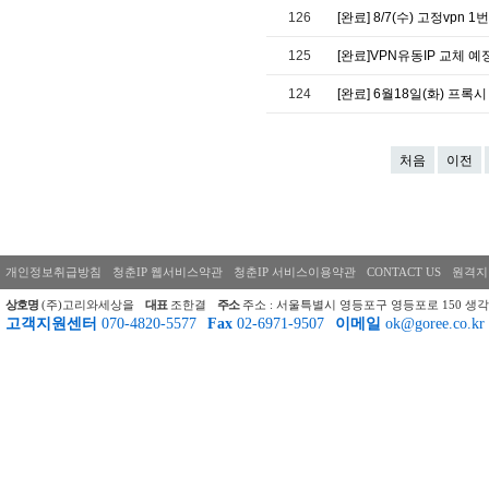
126
[완료] 8/7(수) 고정vpn
125
[완료]VPN유동IP 교체 예정
124
[완료] 6월18일(화) 프록시
처음
이전
개인정보취급방침
청춘IP 웹서비스약관
청춘IP 서비스이용약관
CONTACT US
원격지
상호명
(주)고리와세상을
대표
조한결
주소
주소 : 서울특별시 영등포구 영등포로 150 생각
고객지원센터
070-4820-5577
Fax
02-6971-9507
이메일
ok@goree.co.kr