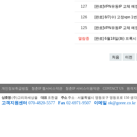
127
[완료]VPN유동IP 교체 예정
126
[완료] 8/7(수) 고정vpn
125
[완료]VPN유동IP 교체 예정
열람중
[완료] 6월18일(화) 프록시
처음
이전
개인정보취급방침
청춘IP 웹서비스약관
청춘IP 서비스이용약관
CONTACT US
원격지
상호명
(주)고리와세상을
대표
조한결
주소
주소 : 서울특별시 영등포구 영등포로 150 생각
고객지원센터
070-4820-5577
Fax
02-6971-9507
이메일
ok@goree.co.kr