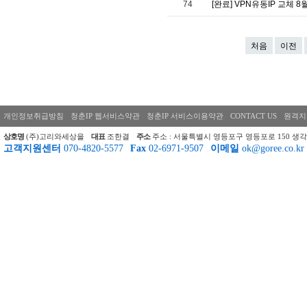
74
[완료] VPN유동IP 교체 8
처음
이전
개인정보취급방침
청춘IP 웹서비스약관
청춘IP 서비스이용약관
CONTACT US
원격지
상호명
(주)고리와세상을
대표
조한결
주소
주소 : 서울특별시 영등포구 영등포로 150 생각
고객지원센터
070-4820-5577
Fax
02-6971-9507
이메일
ok@goree.co.kr