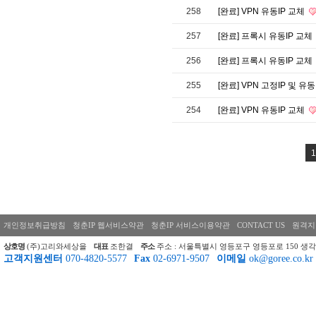
258
[완료] VPN 유동IP 교체
257
[완료] 프록시 유동IP 교체
256
[완료] 프록시 유동IP 교체
255
[완료] VPN 고정IP 및 유
254
[완료] VPN 유동IP 교체
1
개인정보취급방침
청춘IP 웹서비스약관
청춘IP 서비스이용약관
CONTACT US
원격지
상호명
(주)고리와세상을
대표
조한결
주소
주소 : 서울특별시 영등포구 영등포로 150 생각
고객지원센터
070-4820-5577
Fax
02-6971-9507
이메일
ok@goree.co.kr